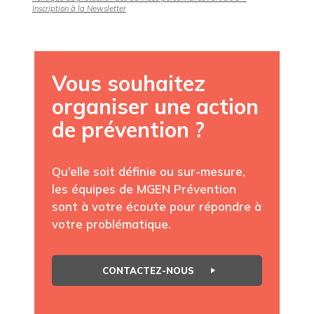
Inscription à la Newsletter
Vous souhaitez
organiser une action
de prévention ?
Qu’elle soit définie ou sur-mesure,
les équipes de MGEN Prévention
sont à votre écoute pour répondre à
votre problématique.
CONTACTEZ-NOUS