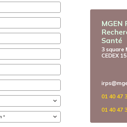
MGEN Pr
Recher
Santé
3 square
CEDEX 15
irps@mge
01 40 47 3
01 40 47 3
n *