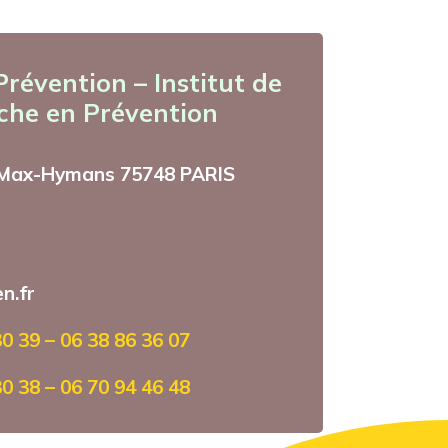
évention – Institut de
che en Prévention
 Max-Hymans 75748 PARIS
n.fr
0 39 – 06 38 86 36 07
0 38 – 06 70 94 46 48