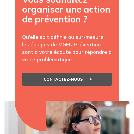
organiser une action
de prévention ?
Qu’elle soit définie ou sur-mesure,
les équipes de MGEN Prévention
sont à votre écoute pour répondre à
votre problématique.
CONTACTEZ-NOUS