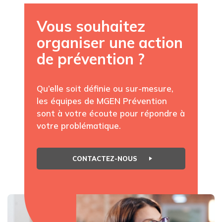
Vous souhaitez
organiser une action
de prévention ?
Qu’elle soit définie ou sur-mesure,
les équipes de MGEN Prévention
sont à votre écoute pour répondre à
votre problématique.
CONTACTEZ-NOUS