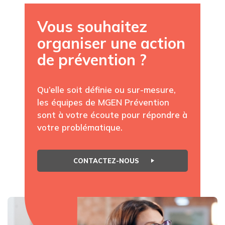
Vous souhaitez
organiser une action
de prévention ?
Qu’elle soit définie ou sur-mesure,
les équipes de MGEN Prévention
sont à votre écoute pour répondre à
votre problématique.
CONTACTEZ-NOUS