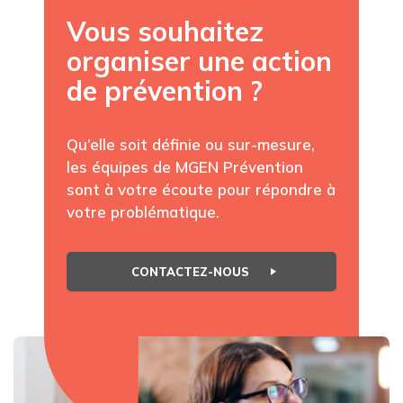
Vous souhaitez
organiser une action
de prévention ?
Qu’elle soit définie ou sur-mesure,
les équipes de MGEN Prévention
sont à votre écoute pour répondre à
votre problématique.
CONTACTEZ-NOUS