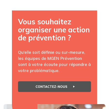
Vous souhaitez
organiser une action
de prévention ?
Qu’elle soit définie ou sur-mesure,
les équipes de MGEN Prévention
sont à votre écoute pour répondre à
votre problématique.
CONTACTEZ-NOUS