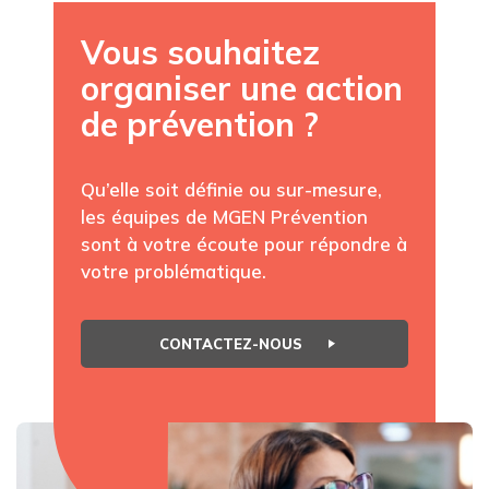
Vous souhaitez
organiser une action
de prévention ?
Qu’elle soit définie ou sur-mesure,
les équipes de MGEN Prévention
sont à votre écoute pour répondre à
votre problématique.
CONTACTEZ-NOUS