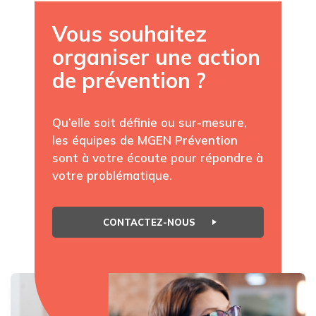
Vous souhaitez
organiser une action
de prévention ?
Qu’elle soit définie ou sur-mesure,
les équipes de MGEN Prévention
sont à votre écoute pour répondre à
votre problématique.
CONTACTEZ-NOUS